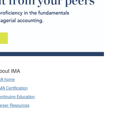
bout IMA
MA home
A Certification
ntinuing Education
areer Resources