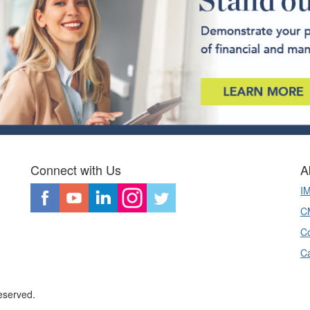
Connect with Us
A
I
CM
Co
C
eserved.